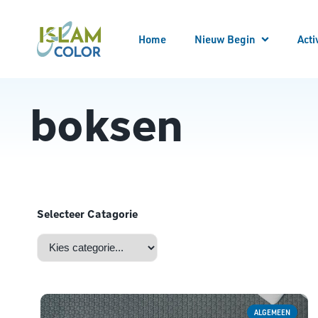
Home
Nieuw Begin
Acti
Meld
Alle
boksen
Locatie bezoeken
Begeleider worden
Begeleid worden
Bekeren
Kennis opdoen
Kennismaken
Nieuw Begin Overzicht
Selecteer Catagorie
ALGEMEEN