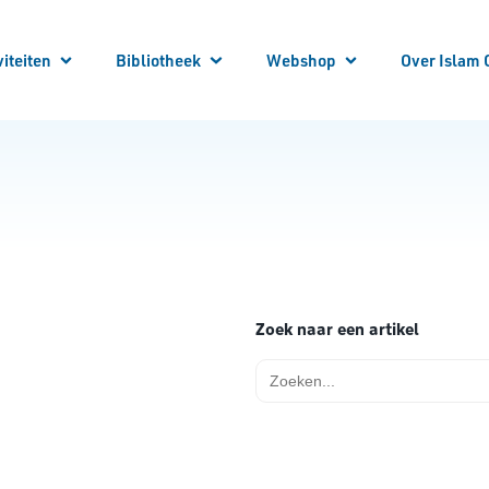
viteiten
Bibliotheek
Webshop
Over Islam 
 je aan!
 Activiteiten
Winkelwagen
Winkel
Mijn account
Vraag en Antwoord
E-Books
Cursussen
Vacatures
Artikelen
Steun Ons
Bibliotheek Overzicht
Contact
Bestuur
ANBI
Over ons
Zoek naar een artikel
Zoek
naar: