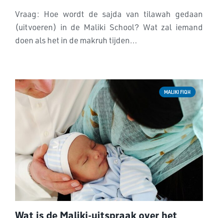
doen als het in de makruh tijden van het
Vraag: Hoe wordt de sajda van tilawah gedaan
gebed valt?
(uitvoeren) in de Maliki School? Wat zal iemand
doen als het in de makruh tijden...
MALIKI FIQH
Wat is de Maliki-uitspraak over het