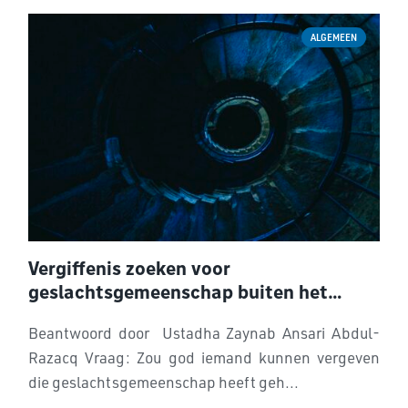
ALGEMEEN
Vergiffenis zoeken voor
geslachtsgemeenschap buiten het
huwelijk
Beantwoord door Ustadha Zaynab Ansari Abdul-
Razacq Vraag: Zou god iemand kunnen vergeven
die geslachtsgemeenschap heeft geh...