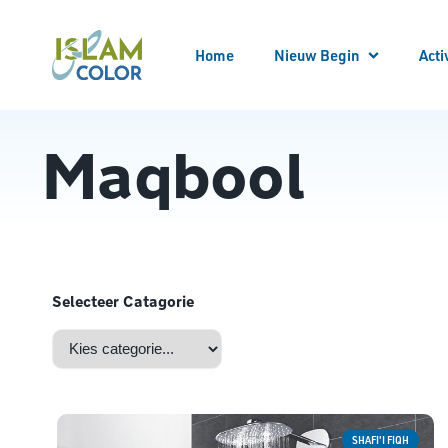
Home
Nieuw Begin
Acti
Meld
Alle
Maqbool
Locatie bezoeken
Begeleider worden
Begeleid worden
Bekeren
Kennis opdoen
Kennismaken
Nieuw Begin Overzicht
Selecteer Catagorie
SHAFI'I FIQH