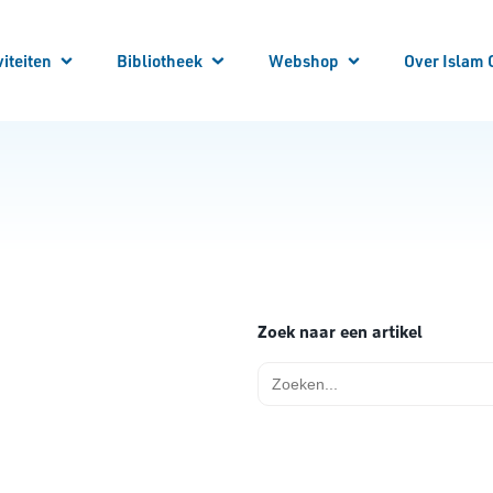
viteiten
Bibliotheek
Webshop
Over Islam 
 je aan!
 Activiteiten
Winkelwagen
Winkel
Mijn account
Vraag en Antwoord
E-Books
Cursussen
Vacatures
Artikelen
Steun Ons
Bibliotheek Overzicht
Contact
Bestuur
ANBI
Over ons
Zoek naar een artikel
Zoek
naar: