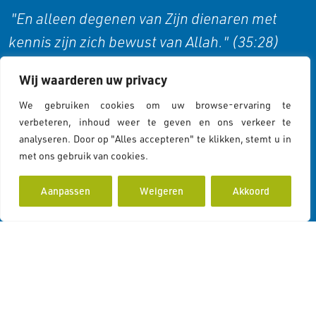
"En alleen degenen van Zijn dienaren met
kennis zijn zich bewust van Allah." (35:28)
Wij waarderen uw privacy
Cookies & Privacy
We gebruiken cookies om uw browse-ervaring te
verbeteren, inhoud weer te geven en ons verkeer te
analyseren. Door op "Alles accepteren" te klikken, stemt u in
Cookies Policy
met ons gebruik van cookies.
Cookiebeleid
Privacy Statement
Aanpassen
Weigeren
Akkoord
Contactgegevens
Koddeweg 43
3194 DH Hoogvliet Rotterdam
info@islamcolor.nl
KVK 73215414
RSIN 859403865