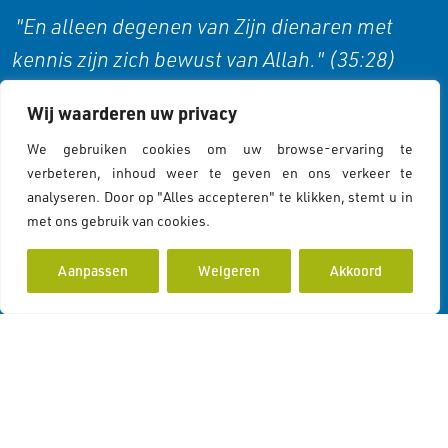
"En alleen degenen van Zijn dienaren met
kennis zijn zich bewust van Allah." (35:28)
Wij waarderen uw privacy
Cookies & Privacy
We gebruiken cookies om uw browse-ervaring te
verbeteren, inhoud weer te geven en ons verkeer te
analyseren. Door op "Alles accepteren" te klikken, stemt u in
Cookies Policy
met ons gebruik van cookies.
Cookiebeleid
Privacy Statement
Aanpassen
Weigeren
Akkoord
Contactgegevens
Koddeweg 43
3194 DH Hoogvliet Rotterdam
info@islamcolor.nl
KVK 73215414
RSIN 859403865