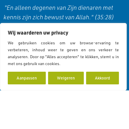
"En alleen degenen van Zijn dienaren met
kennis zijn zich bewust van Allah." (35:28)
Wij waarderen uw privacy
Cookies & Privacy
We gebruiken cookies om uw browse-ervaring te
verbeteren, inhoud weer te geven en ons verkeer te
analyseren. Door op "Alles accepteren" te klikken, stemt u in
Cookies Policy
met ons gebruik van cookies.
Cookiebeleid
Privacy Statement
Aanpassen
Weigeren
Akkoord
Contactgegevens
Koddeweg 43
3194 DH Hoogvliet Rotterdam
info@islamcolor.nl
KVK 73215414
RSIN 859403865