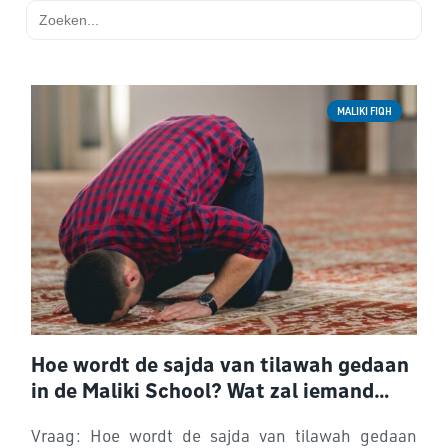
Zoek
naar:
MALIKI FIQH
Hoe wordt de sajda van tilawah gedaan
in de Maliki School? Wat zal iemand
doen als het in de makruh tijden van het
Vraag: Hoe wordt de sajda van tilawah gedaan
gebed valt?