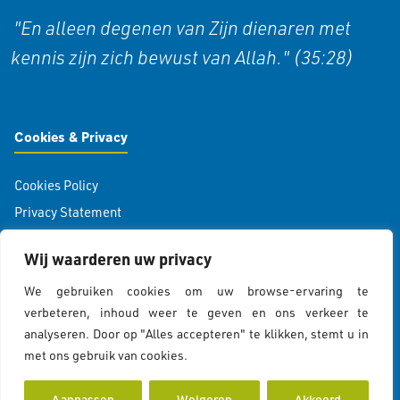
"En alleen degenen van Zijn dienaren met
kennis zijn zich bewust van Allah." (35:28)
Cookies & Privacy
Cookies Policy
Privacy Statement
Wij waarderen uw privacy
Contactgegevens
We gebruiken cookies om uw browse-ervaring te
verbeteren, inhoud weer te geven en ons verkeer te
Koddeweg 43
analyseren. Door op "Alles accepteren" te klikken, stemt u in
3194 DH Hoogvliet Rotterdam
met ons gebruik van cookies.
Cookiebeleid
info@islamcolor.nl
KVK 73215414
Aanpassen
Weigeren
Akkoord