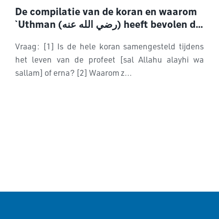
De compilatie van de koran en waarom
`Uthman (رضي الله عنه) heeft bevolen dat
sommige kopieën verbrand worden
Vraag: [1] Is de hele koran samengesteld tijdens
het leven van de profeet [sal Allahu alayhi wa
sallam] of erna? [2] Waarom z...