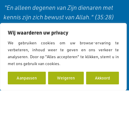
"En alleen degenen van Zijn dienaren met
kennis zijn zich bewust van Allah." (35:28)
Wij waarderen uw privacy
Cookies & Privacy
We gebruiken cookies om uw browse-ervaring te
verbeteren, inhoud weer te geven en ons verkeer te
analyseren. Door op "Alles accepteren" te klikken, stemt u in
Cookies Policy
met ons gebruik van cookies.
Cookiebeleid
Privacy Statement
Aanpassen
Weigeren
Akkoord
Contactgegevens
Koddeweg 43
3194 DH Hoogvliet Rotterdam
info@islamcolor.nl
KVK 73215414
RSIN 859403865