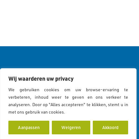
"En alleen degenen van Zijn dienaren met
Wij waarderen uw privacy
kennis zijn zich bewust van Allah." (35:28)
We gebruiken cookies om uw browse-ervaring te
verbeteren, inhoud weer te geven en ons verkeer te
analyseren. Door op "Alles accepteren" te klikken, stemt u in
Cookies & Privacy
met ons gebruik van cookies.
Cookiebeleid
Aanpassen
Weigeren
Akkoord
Cookies Policy
Privacy Statement