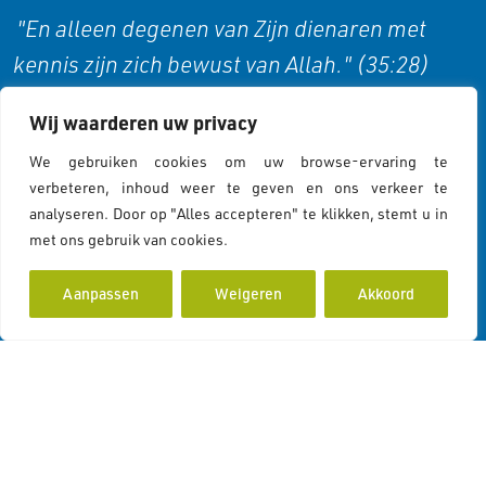
"En alleen degenen van Zijn dienaren met
kennis zijn zich bewust van Allah." (35:28)
Wij waarderen uw privacy
Cookies & Privacy
We gebruiken cookies om uw browse-ervaring te
verbeteren, inhoud weer te geven en ons verkeer te
analyseren. Door op "Alles accepteren" te klikken, stemt u in
Cookies Policy
met ons gebruik van cookies.
Cookiebeleid
Privacy Statement
Aanpassen
Weigeren
Akkoord
Contactgegevens
Koddeweg 43
3194 DH Hoogvliet Rotterdam
info@islamcolor.nl
KVK 73215414
RSIN 859403865