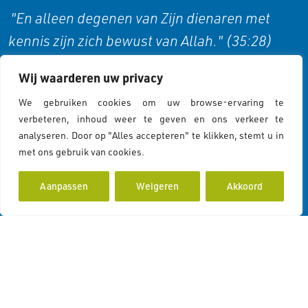
"En alleen degenen van Zijn dienaren met
kennis zijn zich bewust van Allah." (35:28)
Wij waarderen uw privacy
Cookies & Privacy
We gebruiken cookies om uw browse-ervaring te
verbeteren, inhoud weer te geven en ons verkeer te
analyseren. Door op "Alles accepteren" te klikken, stemt u in
Cookies Policy
met ons gebruik van cookies.
Cookiebeleid
Privacy Statement
Aanpassen
Weigeren
Akkoord
Contactgegevens
Koddeweg 43
3194 DH Hoogvliet Rotterdam
info@islamcolor.nl
KVK 73215414
RSIN 859403865