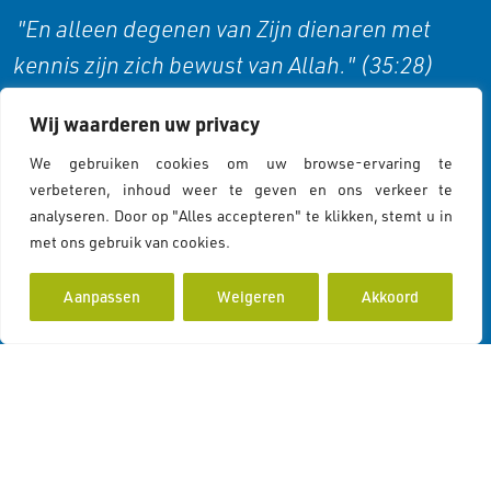
"En alleen degenen van Zijn dienaren met
kennis zijn zich bewust van Allah." (35:28)
Wij waarderen uw privacy
Cookies & Privacy
We gebruiken cookies om uw browse-ervaring te
verbeteren, inhoud weer te geven en ons verkeer te
analyseren. Door op "Alles accepteren" te klikken, stemt u in
Cookies Policy
met ons gebruik van cookies.
Cookiebeleid
Privacy Statement
Aanpassen
Weigeren
Akkoord
Contactgegevens
Koddeweg 43
3194 DH Hoogvliet Rotterdam
info@islamcolor.nl
KVK 73215414
RSIN 859403865