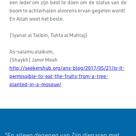
een ieder om zijn best te doen om de status van de
boom te achterhalen alvorens ervan gegeten wordt.
En Allah weet het beste.
[‘Iyanat al Talibin, Tuhfa al Muhtaj]
As-salamu alaikum,
[Shaykh] Jamir Meah
http://seekershub.org/ans-blog/2017/05/21/is-it-
permissible-to-eat-the-fruits-from-a-tree-
planted-in-a-mosque/
"En alleen degenen van Zijn dienaren met