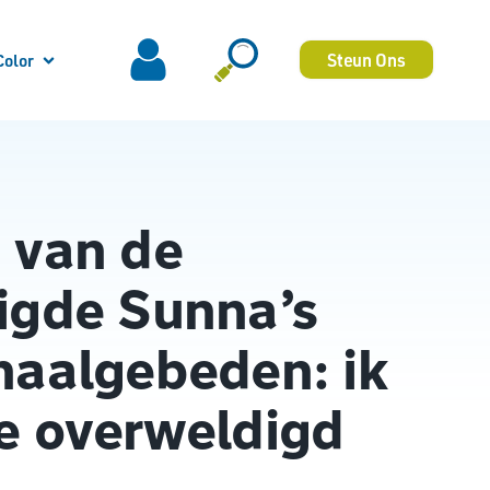
Steun Ons
Color
 van de
igde Sunna’s
haalgebeden: ik
e overweldigd