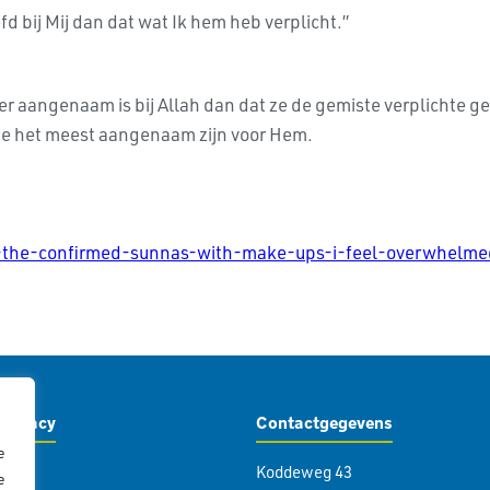
d bij Mij dan dat wat Ik hem heb verplicht.”
 aangenaam is bij Allah dan dat ze de gemiste verplichte g
ie het meest aangenaam zijn voor Hem.
g-the-confirmed-sunnas-with-make-ups-i-feel-overwhelme
Privacy
Contactgegevens
e
Koddeweg 43
icy
e