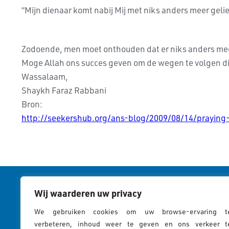
“Mijn dienaar komt nabij Mij met niks anders meer gelief
Zodoende, men moet onthouden dat er niks anders meer
Moge Allah ons succes geven om de wegen te volgen d
Wassalaam,
Shaykh Faraz Rabbani
Bron:
http://seekershub.org/ans-blog/2009/08/14/prayin
Wij waarderen uw privacy
Cookies & 
"En alleen degenen van Zijn
We gebruiken cookies om uw browse-ervaring t
Cookies Pol
verbeteren, inhoud weer te geven en ons verkeer t
dienaren met kennis zijn