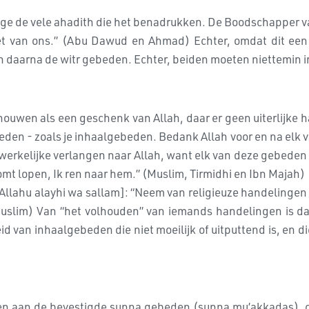
ege de vele ahadith die het benadrukken. De Boodschapper van 
niet van ons.” (Abu Dawud en Ahmad) Echter, omdat dit een
en daarna de witr gebeden. Echter, beiden moeten niettemin
uwen als een geschenk van Allah, daar er geen uiterlijke hand
ebeden - zoals je inhaalgebeden. Bedank Allah voor en na el
kelijke verlangen naar Allah, want elk van deze gebeden is 
omt lopen, Ik ren naar hem.” (Muslim, Tirmidhi en Ibn Majah)
Allahu alayhi wa sallam]: “Neem van religieuze handelingen 
n Muslim) Van “het volhouden” van iemands handelingen is d
an inhaalgebeden die niet moeilijk of uitputtend is, en die
n aan de bevestigde sunna gebeden (sunna mu’akkadas), om