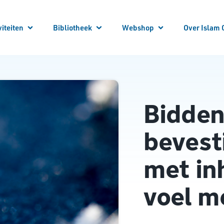
viteiten
Bibliotheek
Webshop
Over Islam 
 je aan!
 Activiteiten
Winkelwagen
Winkel
Mijn account
Vraag en Antwoord
E-Books
Cursussen
Vacatures
Artikelen
Steun Ons
Bibliotheek Overzicht
Contact
Bestuur
ANBI
Bidden
Over ons
bevest
met in
voel m