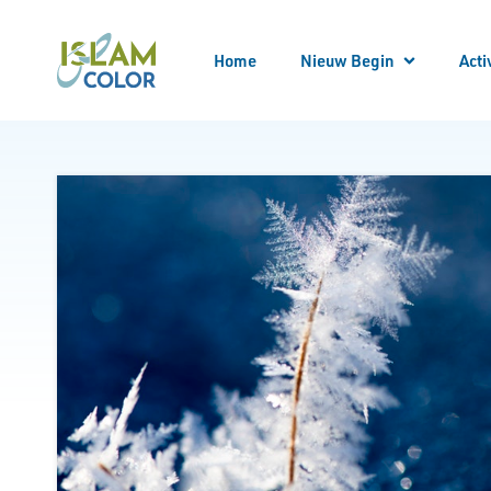
Home
Nieuw Begin
Acti
Meld
Alle
Locatie bezoeken
Begeleider worden
Begeleid worden
Bekeren
Kennis opdoen
Kennismaken
Nieuw Begin Overzicht