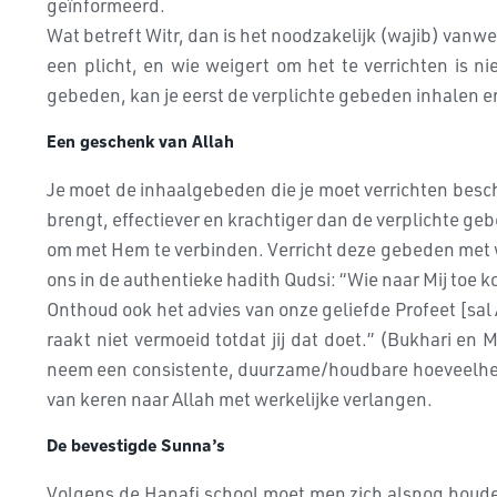
geïnformeerd.
Wat betreft Witr, dan is het noodzakelijk (wajib) vanw
een plicht, en wie weigert om het te verrichten is 
gebeden, kan je eerst de verplichte gebeden inhalen 
Een geschenk van Allah
Je moet de inhaalgebeden die je moet verrichten bescho
brengt, effectiever en krachtiger dan de verplichte g
om met Hem te verbinden. Verricht deze gebeden met wer
ons in de authentieke hadith Qudsi: “Wie naar Mij toe k
Onthoud ook het advies van onze geliefde Profeet [sal 
raakt niet vermoeid totdat jij dat doet.” (Bukhari e
neem een consistente, duurzame/houdbare hoeveelheid v
van keren naar Allah met werkelijke verlangen.
De bevestigde Sunna’s
Volgens de Hanafi school moet men zich alsnog houde