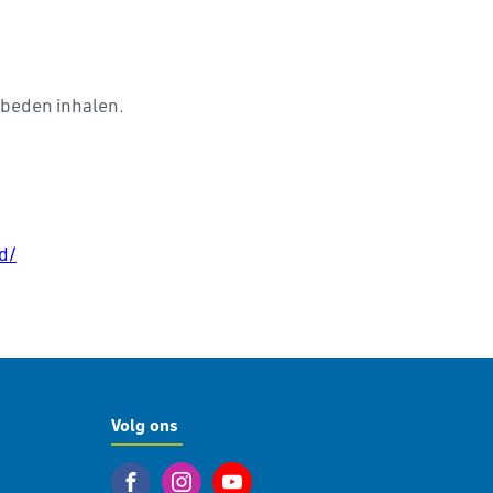
ebeden inhalen.
d/
Volg ons