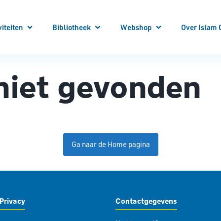
viteiten
Bibliotheek
Webshop
Over Islam 
 je aan!
 Activiteiten
Winkelwagen
Winkel
Mijn account
 niet gevonden
Vraag en Antwoord
E-Books
Cursussen
Vacatures
Artikelen
Steun Ons
Bibliotheek Overzicht
Contact
Bestuur
ANBI
Over ons
Ga naar de Home pagina
Privacy
Contactgegevens