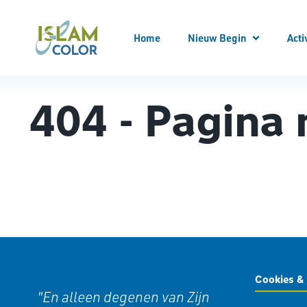
Home
Nieuw Begin
Acti
Meld
Alle
404 - Pagina
Locatie bezoeken
Begeleider worden
Begeleid worden
Bekeren
Kennis opdoen
Kennismaken
Nieuw Begin Overzicht
Cookies & 
"En alleen degenen van Zijn