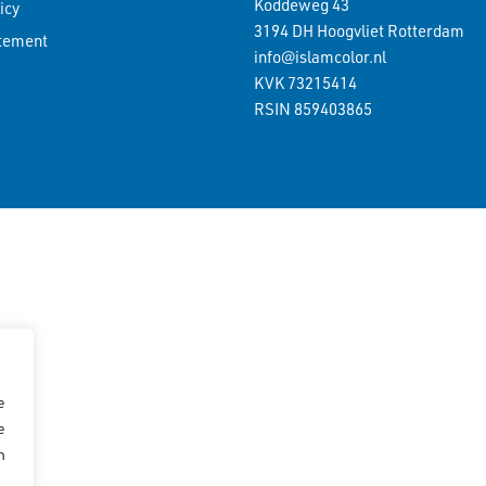
Koddeweg 43
icy
3194 DH Hoogvliet Rotterdam
atement
info@islamcolor.nl
KVK 73215414
RSIN 859403865
e
e
n