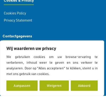
Cookies & Privacy
Cookies Policy
Privacy Statement
Contactgegevens
Wij waarderen uw privacy
Koddeweg 43
3194 DH Hoogvliet Rotterdam
We gebruiken cookies om uw browse-ervaring te
info@islamcolor.nl
verbeteren, inhoud weer te geven en ons verkeer te
KVK 73215414
analyseren. Door op "Alles accepteren" te klikken, stemt u in
RSIN 859403865
met ons gebruik van cookies.
Cookiebeleid
Aanpassen
Weigeren
Akkoord
Volg ons