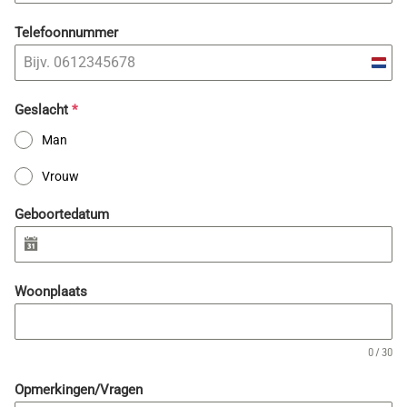
Telefoonnummer
Nethe
+31
Geslacht
*
Man
Vrouw
Geboortedatum
Woonplaats
0 / 30
Opmerkingen/Vragen