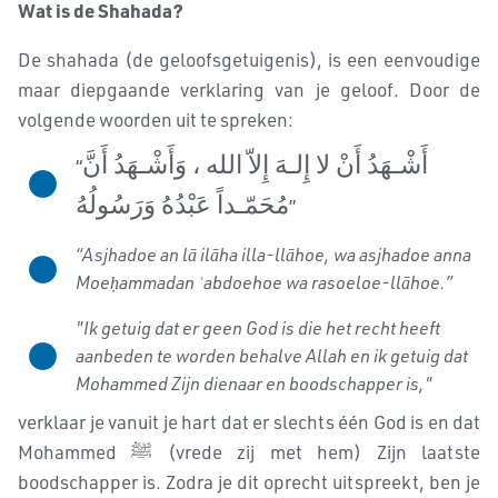
Wat is de Shahada?
De shahada (de geloofsgetuigenis), is een eenvoudige
maar diepgaande verklaring van je geloof. Door de
volgende woorden uit te spreken:
أَشْـهَدُ أَنْ لا إِلـهَ إِلاّ الله ، وَأَشْـهَدُ أَنَّ
“
مُحَمّـداً عَبْدُهُ وَرَسُولُهُ
”
“Asjhadoe an lā ilāha illa-llāhoe, wa asjhadoe anna
Moeḥammadan ʿabdoehoe wa rasoeloe-llāhoe.”
"Ik getuig dat er geen God is die het recht heeft
aanbeden te worden behalve Allah en ik getuig dat
Mohammed Zijn dienaar en boodschapper is,"
verklaar je vanuit je hart dat er slechts één God is en dat
Mohammed ﷺ (vrede zij met hem) Zijn laatste
boodschapper is. Zodra je dit oprecht uitspreekt, ben je