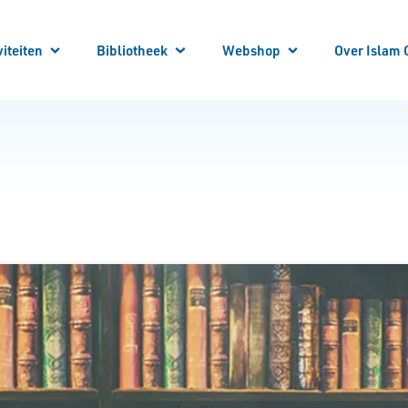
viteiten
Bibliotheek
Webshop
Over Islam 
 je aan!
 Activiteiten
Winkelwagen
Winkel
Mijn account
Vraag en Antwoord
E-Books
Cursussen
Vacatures
Artikelen
Steun Ons
Bibliotheek Overzicht
Contact
Bestuur
ANBI
Over ons