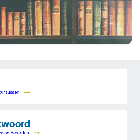
 cursussen
twoord
 en antwoorden