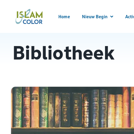
Home
Nieuw Begin
Acti
Meld
Alle
Bibliotheek
Locatie bezoeken
Begeleider worden
Begeleid worden
Bekeren
Kennis opdoen
Kennismaken
Nieuw Begin Overzicht