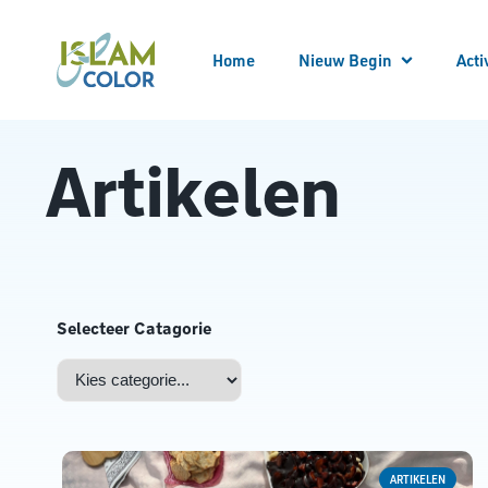
Home
Nieuw Begin
Acti
Meld
Alle
Artikelen
Locatie bezoeken
Begeleider worden
Begeleid worden
Bekeren
Kennis opdoen
Kennismaken
Nieuw Begin Overzicht
Selecteer Catagorie
ARTIKELEN