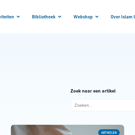
viteiten
Bibliotheek
Webshop
Over Islam 
 je aan!
 Activiteiten
Winkelwagen
Winkel
Mijn account
Vraag en Antwoord
E-Books
Cursussen
Vacatures
Artikelen
Steun Ons
Bibliotheek Overzicht
Contact
Bestuur
ANBI
Over ons
Zoek naar een artikel
Zoek
naar:
ARTIKELEN