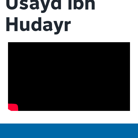
Usayd ibn
Hudayr