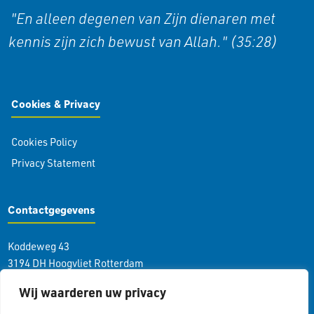
"En alleen degenen van Zijn dienaren met
kennis zijn zich bewust van Allah." (35:28)
Cookies & Privacy
Cookies Policy
Privacy Statement
Contactgegevens
Koddeweg 43
3194 DH Hoogvliet Rotterdam
info@islamcolor.nl
Wij waarderen uw privacy
KVK 73215414
RSIN 859403865