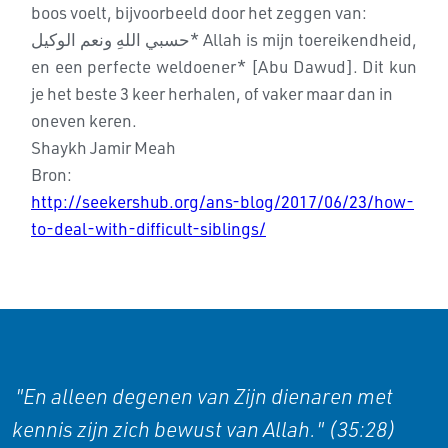
boos voelt, bijvoorbeeld door het zeggen van:
حسبي اللهِ ونعم الوکيل* Allah is mijn toereikendheid,
en een perfecte
weldoener* [Abu Dawud]. Dit kun
je het beste 3 keer herhalen, of vaker maar dan in
oneven keren.
Shaykh Jamir Meah
Bron:
http://seekershub.org/ans-blog/2017/06/23/how-
to-deal-with-difficult-siblings/
"En alleen degenen van Zijn dienaren met
kennis zijn zich bewust van Allah." (35:28)