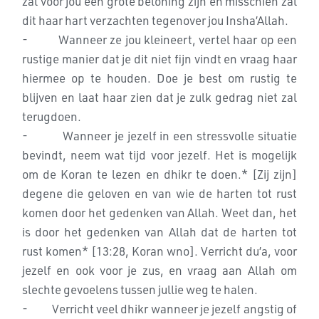
zal voor jou een grote beloning zijn en
misschien zal
dit haar hart verzachten tegenover jou Insha’Allah.
- Wanneer ze jou kleineert, vertel haar op een
rustige manier dat
je dit niet fijn vindt en vraag haar
hiermee op te houden. Doe je best om
rustig te
blijven en laat haar zien dat je zulk gedrag niet zal
terugdoen.
- Wanneer je jezelf in een stressvolle situatie
bevindt, neem wat
tijd voor jezelf. Het is mogelijk
om de Koran te lezen en dhikr te doen.*
[Zij zijn]
degene die geloven en van wie de harten tot rust
komen
door het gedenken van Allah. Weet dan, het
is door het gedenken van Allah
dat de harten tot
rust komen* [13:28, Koran wno]. Verricht du’a, voor
jezelf en ook voor je
zus, en vraag aan Allah om
slechte gevoelens tussen jullie weg te halen.
- Verricht veel dhikr wanneer je jezelf angstig of