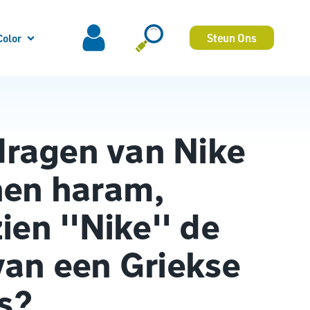
Steun Ons
Color
 dragen van Nike
en haram,
en ''Nike'' de
an een Griekse
s?