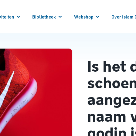
viteiten
Bibliotheek
Webshop
Over Islam 
 je aan!
 Activiteiten
Winkelwagen
Winkel
Mijn account
Vraag en Antwoord
E-Books
Cursussen
Vacatures
Artikelen
Steun Ons
Bibliotheek Overzicht
Contact
Is het
Bestuur
ANBI
Over ons
schoen
aangezi
naam v
godin i