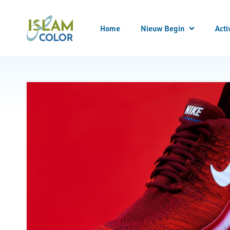
Home
Nieuw Begin
Acti
Meld
Alle
Locatie bezoeken
Begeleider worden
Begeleid worden
Bekeren
Kennis opdoen
Kennismaken
Nieuw Begin Overzicht