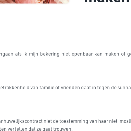
ngaan als ik mijn bekering niet openbaar kan maken of g
 van familie of vrienden gaat in tegen de sunnah van de Profeet ﷺ en is 
haar huwelijkscontract niet de toestemming van haar niet-mo
en vertellen dat ze gaat trouwen.