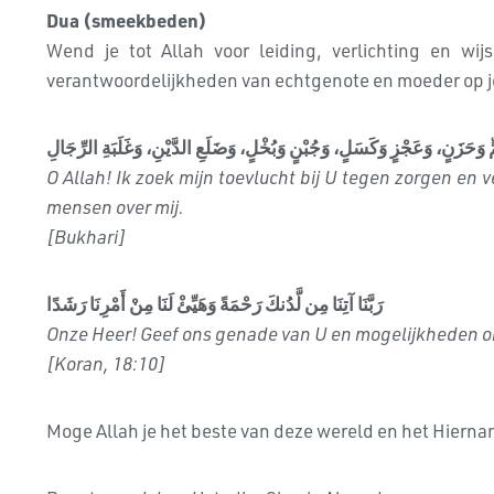
Dua (smeekbeden)
Wend je tot Allah voor leiding, verlichting en wi
verantwoordelijkheden van echtgenote en moeder op 
اللَّهُمَّ إِنِّي أَعُوذُ بِكَ مِنْ هَمٍّ وَحَزَنٍ، وَعَجْزٍ وَكَسَلٍ، وَجُبْنٍ وَبُخْلٍ، وَض
O Allah! Ik zoek mijn toevlucht bij U tegen zorgen en 
mensen over mij.
[Bukhari]
رَبَّنَا آتِنَا مِن لَّدُنكَ رَحْمَةً وَهَيِّئْ لَنَا مِنْ أَمْرِنَا رَشَدًا
Onze Heer! Geef ons genade van U en mogelijkheden om
[Koran, 18:10]
Moge Allah je het beste van deze wereld en het Hiern