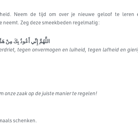
jsheid. Neem de tijd om over je nieuwe geloof te leren 
je neemt. Zeg deze smeekbeden regelmatig:
َلَعِ الدَّيْنِ، وَغَلَبَةِ الرِّجَالِ
verdriet, tegen onvermogen en luiheid, tegen lafheid en gie
 onze zaak op de juiste manier te regelen!
amaals schenken.