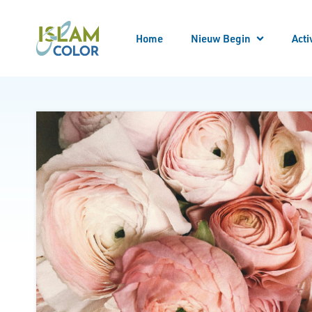
Home
Nieuw Begin
Acti
Meld
Alle
Locatie bezoeken
Begeleider worden
Begeleid worden
Bekeren
Kennis opdoen
Kennismaken
Nieuw Begin Overzicht