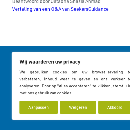
Beantwoord door Ustadha Shazia Ahmad
Vertaling van een Q&A van SeekersGuidance
Wij waarderen uw privacy
Cookies & 
"En alleen degenen van Zijn
We gebruiken cookies om uw browse-ervaring t
Cookies Pol
verbeteren, inhoud weer te geven en ons verkeer t
dienaren met kennis zijn
analyseren. Door op "Alles accepteren" te klikken, stemt u i
Privacy St
zich bewust van Allah."
met ons gebruik van cookies.
Cookiebeleid
(35:28)
Aanpassen
Weigeren
Akkoord