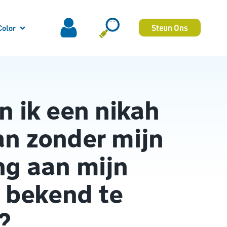
Steun Ons
Color
n ik een nikah
n zonder mijn
ng aan mijn
e bekend te
?