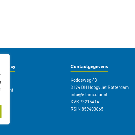
Privacy
Contactgegevens
e
Koddeweg 43
icy
e
3194 DH Hoogvliet Rotterdam
n
atement
info@islamcolor.nl
KVK 73215414
RSIN 859403865