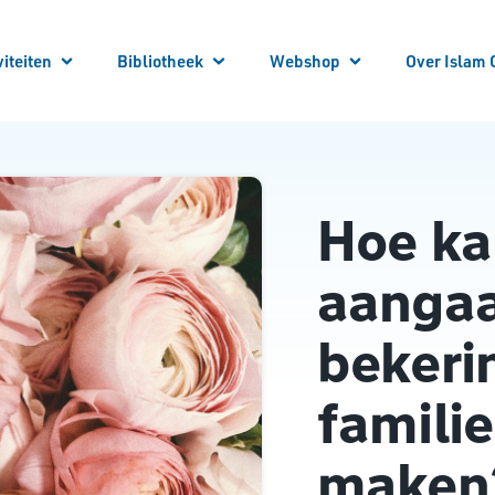
viteiten
Bibliotheek
Webshop
Over Islam 
 je aan!
 Activiteiten
Winkelwagen
Winkel
Mijn account
Vraag en Antwoord
E-Books
Cursussen
Vacatures
Artikelen
Steun Ons
Bibliotheek Overzicht
Contact
Hoe ka
Bestuur
ANBI
Over ons
aangaa
bekeri
famili
maken