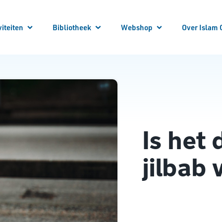
viteiten
Bibliotheek
Webshop
Over Islam 
 je aan!
 Activiteiten
Winkelwagen
Winkel
Mijn account
Vraag en Antwoord
E-Books
Cursussen
Vacatures
Artikelen
Steun Ons
Bibliotheek Overzicht
Contact
Bestuur
ANBI
Over ons
Is het
jilbab 