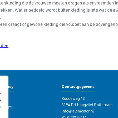
uitenkleding die de vrouwen moeten dragen als er vreemden i
dekken. Wat er bedoeld wordt buitenkleding is iets wat de awr
.
e kleren draagt of gewone kleding die voldoet aan de bovenge
rden
.
Privacy
Contactgegevens
e
Koddeweg 43
icy
e
3194 DH Hoogvliet Rotterdam
n
atement
info@islamcolor.nl
KVK 73215414