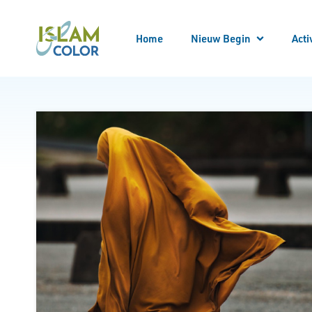
Home
Nieuw Begin
Acti
Meld
Alle
Locatie bezoeken
Begeleider worden
Begeleid worden
Bekeren
Kennis opdoen
Kennismaken
Nieuw Begin Overzicht