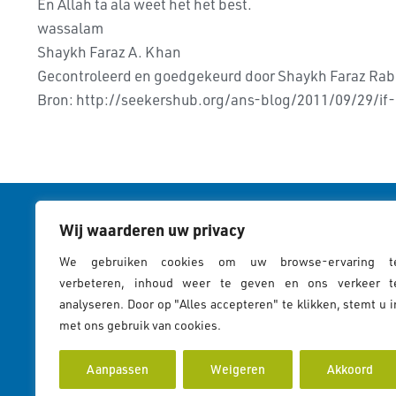
En Allah ta ala weet het het best.
wassalam
Shaykh Faraz A. Khan
Gecontroleerd en goedgekeurd door Shaykh Faraz Rab
Bron: http://seekershub.org/ans-blog/2011/09/29/if
Wij waarderen uw privacy
Cookies & 
"En alleen degenen van Zijn
We gebruiken cookies om uw browse-ervaring t
Cookies Pol
verbeteren, inhoud weer te geven en ons verkeer t
dienaren met kennis zijn
analyseren. Door op "Alles accepteren" te klikken, stemt u i
Privacy St
zich bewust van Allah."
met ons gebruik van cookies.
Cookiebeleid
(35:28)
Aanpassen
Weigeren
Akkoord