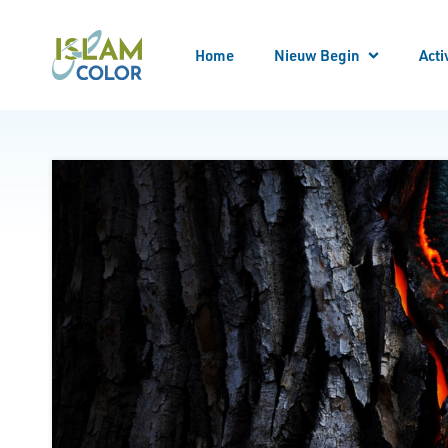
Home
Nieuw Begin
Acti
Meld
Alle
Locatie bezoeken
Begeleider worden
Begeleid worden
Bekeren
Kennis opdoen
Kennismaken
Nieuw Begin Overzicht