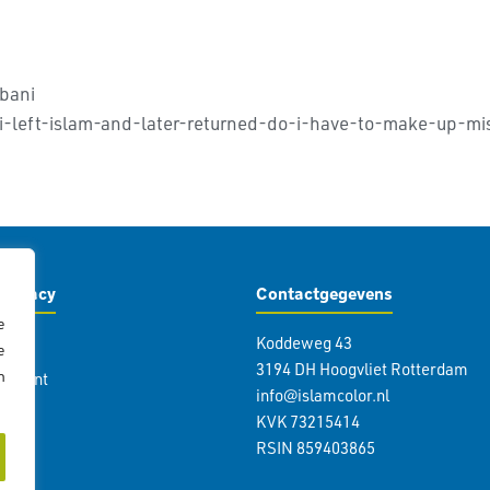
bani
-i-left-islam-and-later-returned-do-i-have-to-make-up-mis
Privacy
Contactgegevens
e
Koddeweg 43
icy
e
3194 DH Hoogvliet Rotterdam
n
atement
info@islamcolor.nl
KVK 73215414
RSIN 859403865