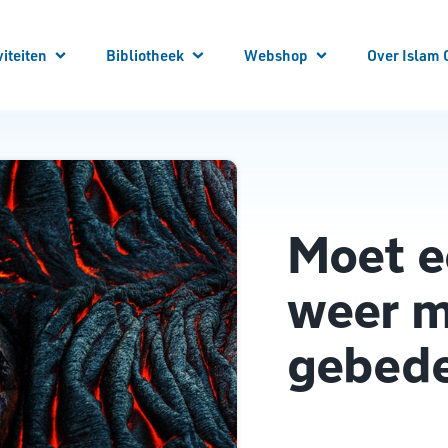
viteiten
Bibliotheek
Webshop
Over Islam 
 je aan!
 Activiteiten
Winkelwagen
Winkel
Mijn account
Vraag en Antwoord
E-Books
Cursussen
Vacatures
Artikelen
Steun Ons
Bibliotheek Overzicht
Contact
Bestuur
ANBI
Over ons
Moet e
weer m
gebede