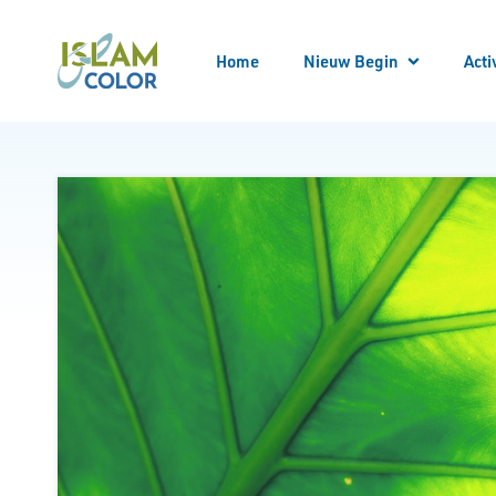
Home
Nieuw Begin
Acti
Meld
Alle
Locatie bezoeken
Begeleider worden
Begeleid worden
Bekeren
Kennis opdoen
Kennismaken
Nieuw Begin Overzicht