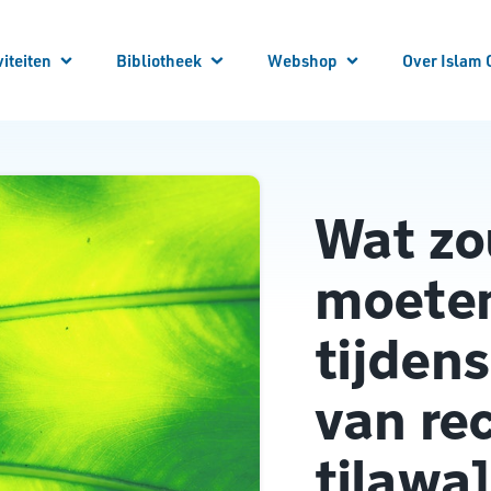
viteiten
Bibliotheek
Webshop
Over Islam 
 je aan!
 Activiteiten
Winkelwagen
Winkel
Mijn account
Vraag en Antwoord
E-Books
Cursussen
Vacatures
Artikelen
Steun Ons
Bibliotheek Overzicht
Contact
Wat zo
Bestuur
ANBI
Over ons
moete
tijdens
van rec
tilawa