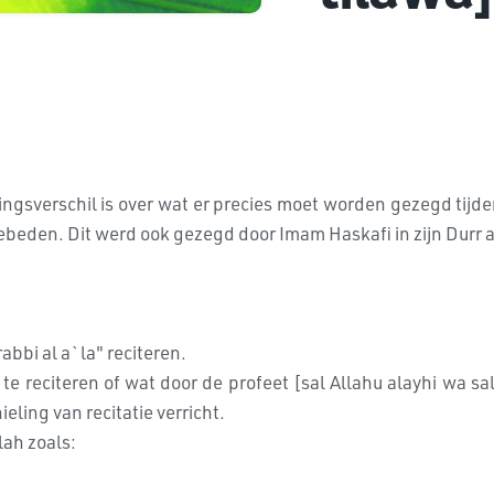
gsverschil is over wat er precies moet worden gezegd tijdens
 gebeden. Dit werd ook gezegd door Imam Haskafi in zijn Durr
bbi al a`la" reciteren.
te reciteren of wat door de profeet [sal Allahu alayhi wa s
ling van recitatie verricht.
lah zoals: