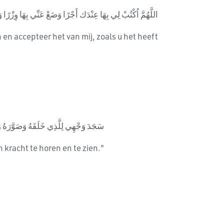
اللَّهُمَّ اُكْتُبْ لِي بِهَا عِنْدَك أَجْرًا وَضَعْ عَنِّي بِهَا وِزْرًا و
n en accepteer het van mij, zoals u het heeft
سَجَدَ وَجْهِي لِلَّذِي خَلَقَهُ وَصَوَّرَهُ وَش
 kracht te horen en te zien."