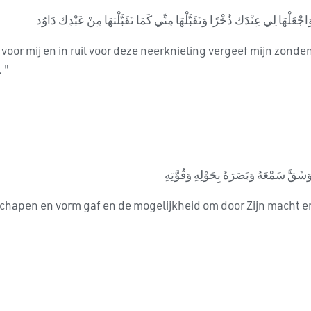
َاجْعَلْهَا لِي عِنْدَك ذُخْرًا وَتَقَبَّلْهَا مِنِّي كَمَا تَقَبَّلْتهَا مِنْ عَبْدِك دَاوُد
g voor mij en in ruil voor deze neerknieling vergeef mijn zonde
 "
َقَّ سَمْعَهُ وَبَصَرَهُ بِحَوْلِهِ وَقُوَّتِهِ
schapen en vorm gaf en de mogelijkheid om door Zijn macht en