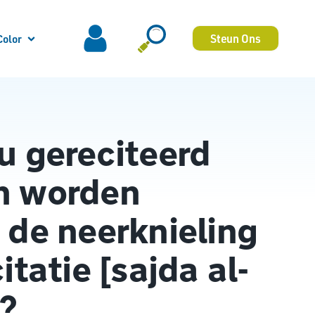
Steun Ons
Color
u gereciteerd
n worden
 de neerknieling
itatie [sajda al-
]?