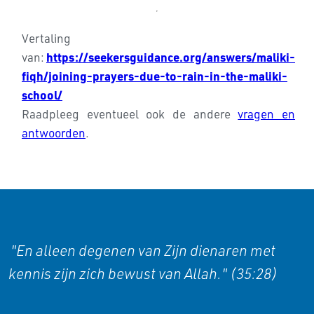
Vertaling
https://seekersguidance.org/answers/maliki-
van:
fiqh/joining-prayers-due-to-rain-in-the-maliki-
school/
Raadpleeg eventueel ook de andere
vragen en
antwoorden
.
"En alleen degenen van Zijn dienaren met
kennis zijn zich bewust van Allah." (35:28)