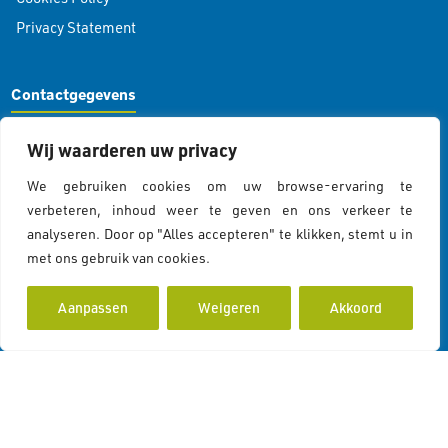
Privacy Statement
Contactgegevens
Koddeweg 43
Wij waarderen uw privacy
3194 DH Hoogvliet Rotterdam
We gebruiken cookies om uw browse-ervaring te
info@islamcolor.nl
verbeteren, inhoud weer te geven en ons verkeer te
KVK 73215414
analyseren. Door op "Alles accepteren" te klikken, stemt u in
RSIN 859403865
met ons gebruik van cookies.
Cookiebeleid
Volg ons
Aanpassen
Weigeren
Akkoord